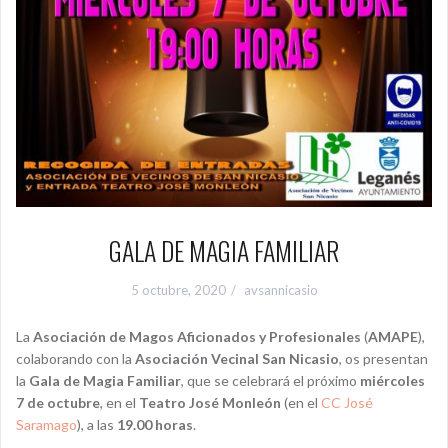
GALA DE MAGIA FAMILIAR
5 octubre, 2020
avsannicasio
La
Asociación de Magos Aficionados y Profesionales
(
AMAPE
),
colaborando con la
Asociación Vecinal San Nicasio
, os presentan
la
Gala de Magia Familiar
, que se celebrará el próximo
miércoles
7 de octubre
, en el
Teatro José Monleón
(en el
CC José
Saramago
), a las
19.00 horas
.