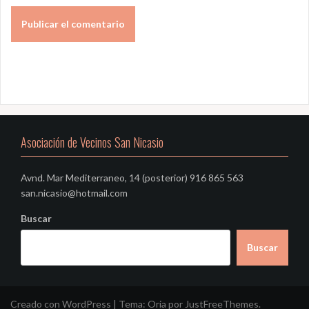
Asociación de Vecinos San Nicasio
Avnd. Mar Mediterraneo, 14 (posterior) 916 865 563
san.nicasio@hotmail.com
Buscar
Buscar
Creado con WordPress
|
Tema:
Oria
por JustFreeThemes.