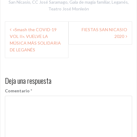
San Nicasio
,
CC José Saramago
,
Gala de magia familiar
,
Leganés
,
Teatro José Monleón
Navegación
«Smash the COVID-19
FIESTAS SAN NICASIO
de
VOL II». VUELVE LA
2020
entradas
MÚSICA MÁS SOLIDARIA
DE LEGANÉS
Deja una respuesta
Comentario
*